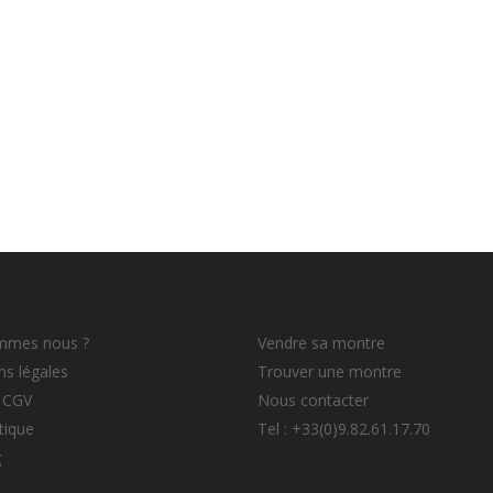
mmes nous ?
Vendre sa montre
s légales
Trouver une montre
 CGV
Nous contacter
tique
Tel : +33(0)9.82.61.17.70
g