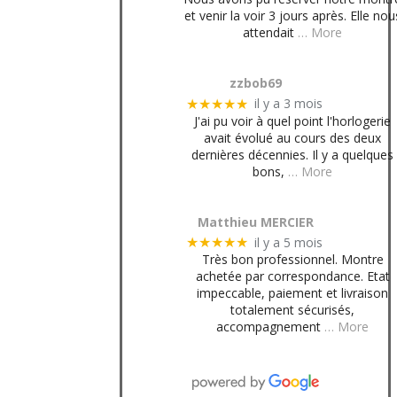
et venir la voir 3 jours après. Elle nou
attendait
… More
zzbob69
il y a 3 mois
★★★★★
J'ai pu voir à quel point l'horlogerie
avait évolué au cours des deux
dernières décennies. Il y a quelques
bons,
… More
Matthieu MERCIER
il y a 5 mois
★★★★★
Très bon professionnel. Montre
achetée par correspondance. Etat
impeccable, paiement et livraison
totalement sécurisés,
accompagnement
… More