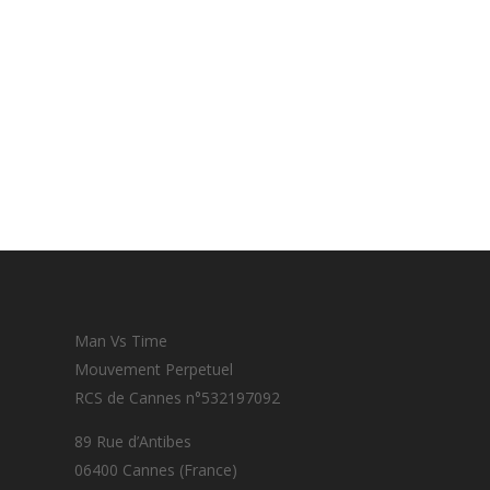
Man Vs Time
Mouvement Perpetuel
RCS de Cannes n°532197092
89 Rue d’Antibes
06400 Cannes (France)