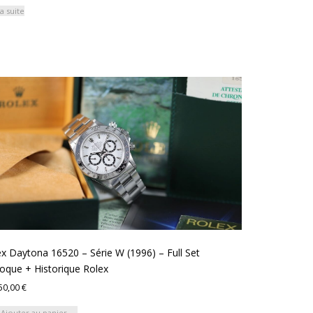
la suite
x Daytona 16520 – Série W (1996) – Full Set
oque + Historique Rolex
50,00
€
Ajouter au panier