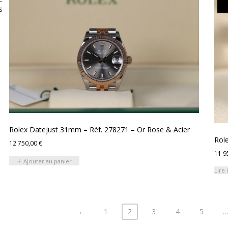
s
Rolex Datejust 31mm – Réf. 278271 – Or Rose & Acier
Rol
12 750,00
€
11 9
Ajouter au panier
Lire 
←
1
2
3
4
5