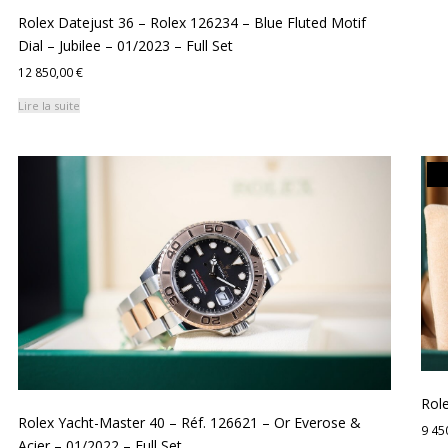
Rolex Datejust 36 – Rolex 126234 – Blue Fluted Motif
Dial – Jubilee – 01/2023 – Full Set
12 850,00
€
Lire la suite
Role
Rolex Yacht-Master 40 – Réf. 126621 – Or Everose &
9 45
Acier – 01/2022 – Full Set