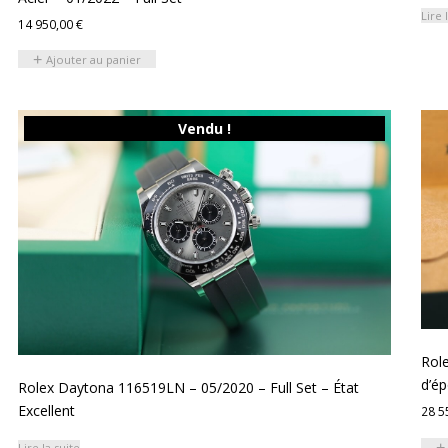
Lire 
14 950,00
€
Ajouter au panier
Vendu !
Role
d’ép
Rolex Daytona 116519LN – 05/2020 – Full Set – État
Excellent
28 5
Lire la suite