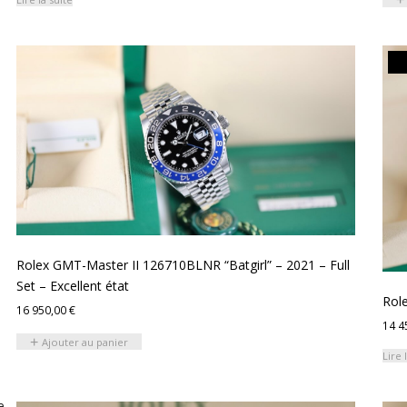
Rolex GMT-Master II 126710BLNR “Batgirl” – 2021 – Full
Set – Excellent état
Role
16 950,00
€
14 4
Ajouter au panier
Lire 
e