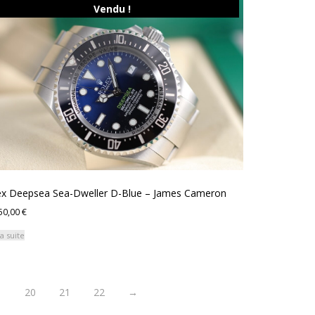
Vendu !
ex Deepsea Sea-Dweller D-Blue – James Cameron
50,00
€
la suite
…
20
21
22
→