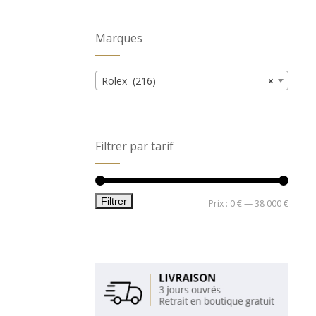
Marques
Rolex (216)
×
Filtrer par tarif
Filtrer
Prix
Prix
Prix :
0 €
—
38 000 €
min
max