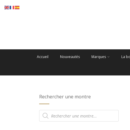
Accueil
Nouveautés
Marques
La b
Rechercher une montre
Recherche
de
produits