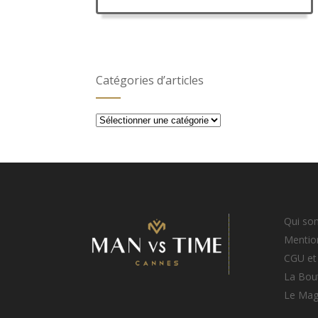
Catégories d’articles
Catégories
d’articles
Qui so
Mention
CGU et
La Bou
Le Ma