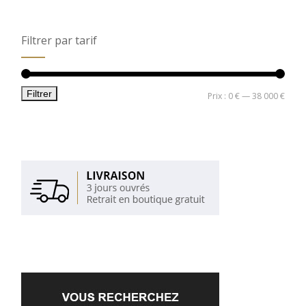
Filtrer par tarif
Filtrer
Prix
Prix
Prix :
0 €
—
38 000 €
min
max