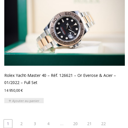
Rolex Yacht-Master 40 – Réf. 126621 – Or Everose & Acier –
01/2022 – Full Set
14 950,00
€
Ajouter au panier
1
2
3
4
…
20
21
22