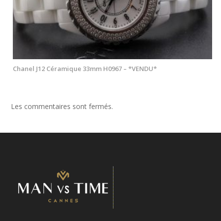
Chanel J12 Céramique 33mm H0967 – *VENDU*
Les commentaires sont fermés.