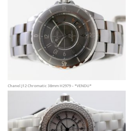
Chanel J12 Chromatic 38mm H2979 – *VENDU*