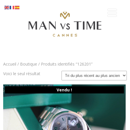
Accueil
/
Boutique
/ Produits identifiés “126201”
Voici le seul résultat
Vendu !