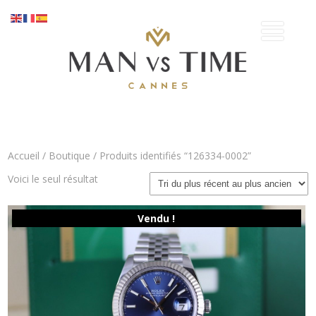
Accueil
/
Boutique
/ Produits identifiés “126334-0002”
Voici le seul résultat
Vendu !