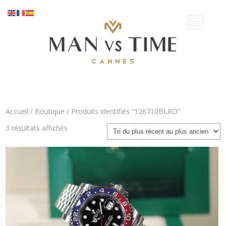
Accueil
/
Boutique
/ Produits identifiés “126710BLRO”
Trié
3 résultats affichés
du
plus
récent
au
plus
ancien