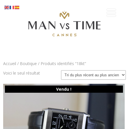
Accueil
/
Boutique
/ Produits identifiés “18kt”
Voici le seul résultat
Vendu !