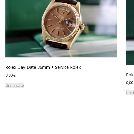
ancien
Rolex Day-Date 36mm + Service Rolex
Rol
0,00
€
0,00
Lire la suite
Lire 