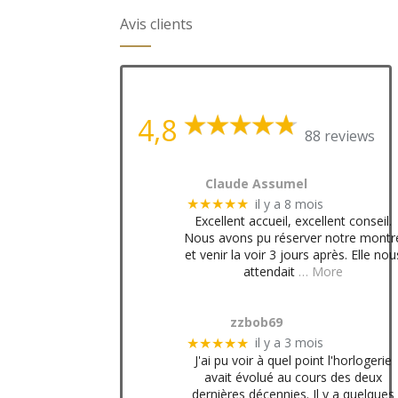
Avis clients
4,8
88 reviews
Claude Assumel
il y a 8 mois
★★★★★
Excellent accueil, excellent conseil.
Nous avons pu réserver notre montr
et venir la voir 3 jours après. Elle nou
attendait
… More
zzbob69
il y a 3 mois
★★★★★
J'ai pu voir à quel point l'horlogerie
avait évolué au cours des deux
dernières décennies. Il y a quelques