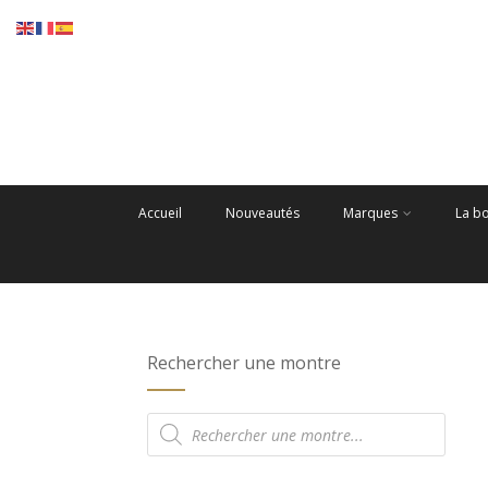
Accueil
Nouveautés
Marques
La b
Rechercher une montre
Recherche
de
produits