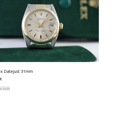
ex Datejust 31mm
€
la suite