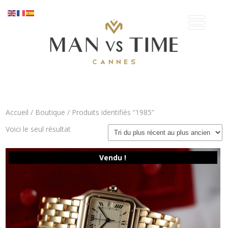
Accueil
/
Boutique
/ Produits identifiés “1985”
Voici le seul résultat
Vendu !