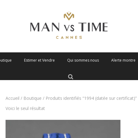
outique
Estimer et Vendre
Qui sommes nous
Alerte montre
Accueil
/
Boutique
/ Produits identifiés “1994 (datée sur certificat)”
Voici le seul résultat