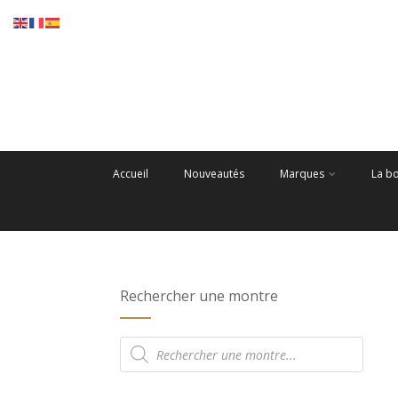
Accueil
Nouveautés
Marques
La b
Rechercher une montre
Recherche
de
produits