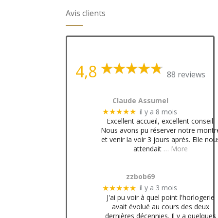
Avis clients
4,8
88 reviews
Claude Assumel
il y a 8 mois
★★★★★
Excellent accueil, excellent conseil.
Nous avons pu réserver notre montr
et venir la voir 3 jours après. Elle nou
attendait
… More
zzbob69
il y a 3 mois
★★★★★
J'ai pu voir à quel point l'horlogerie
avait évolué au cours des deux
dernières décennies. Il y a quelques