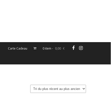
Carte Cadeau
0 item -
0,00
€