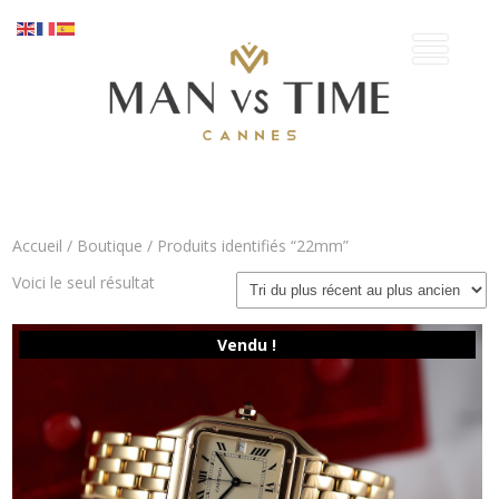
Accueil
/
Boutique
/ Produits identifiés “22mm”
Voici le seul résultat
Vendu !