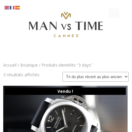
Accueil
/
Boutique
/ Produits identifiés “3 days”
Trié
3 résultats affichés
du
plus
récent
Vendu !
au
plus
ancien