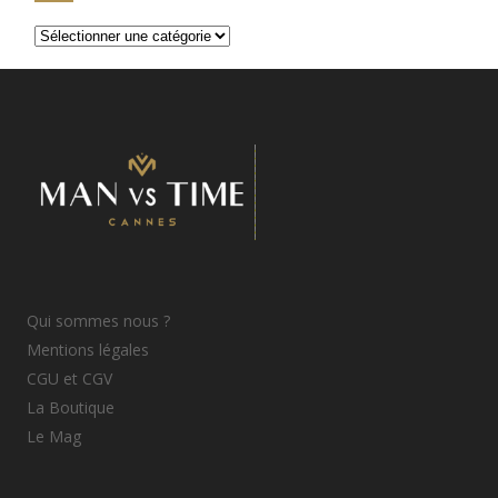
Catégories
d’articles
Qui sommes nous ?
Mentions légales
CGU et CGV
La Boutique
Le Mag