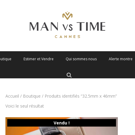
outique
Estimer et Vendre
Qui sommes nous
Alerte montre
Accueil
/
Boutique
/ Produits identifiés “32.5mm x 46mm”
Voici le seul résultat
Vendu !