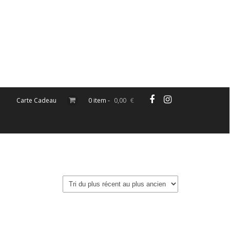
Carte Cadeau
0 item -
0,00
€