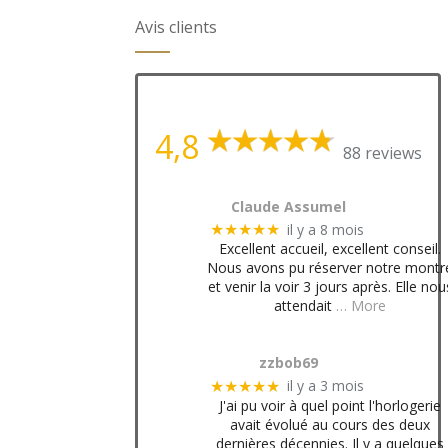
Avis clients
4,8
88 reviews
Claude Assumel
il y a 8 mois
★★★★★
Excellent accueil, excellent conseil.
Nous avons pu réserver notre montr
et venir la voir 3 jours après. Elle nou
attendait
… More
zzbob69
il y a 3 mois
★★★★★
J'ai pu voir à quel point l'horlogerie
avait évolué au cours des deux
dernières décennies. Il y a quelques