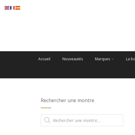
Accueil
Nouveautés
Marques
La b
Rechercher une montre
Recherche
de
produits