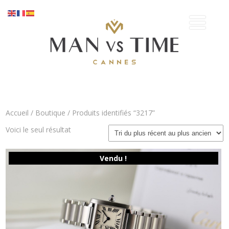
Accueil
/
Boutique
/ Produits identifiés “3217”
Voici le seul résultat
Vendu !