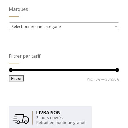
Marques
Sélectionner une catégorie
Filtrer par tarif
Filtrer
Prix
Prix
Prix :
0 €
—
30 950 €
min
max