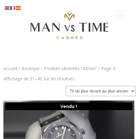
Accueil
/
Boutique
/
Produits identifiés “42mm”
/ Page 4
Trié
Affichage de 31–40 sur 80 résultats
du
plus
récent
au
Vendu !
plus
ancien