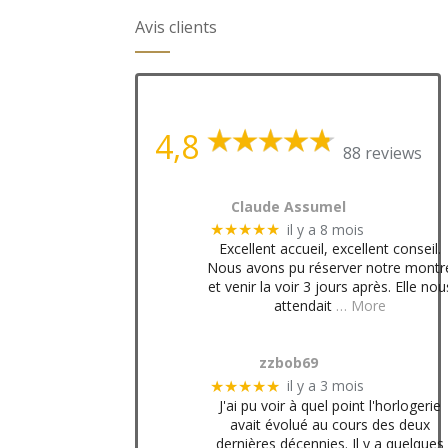
Avis clients
4,8
88 reviews
Claude Assumel
il y a 8 mois
★★★★★
Excellent accueil, excellent conseil.
Nous avons pu réserver notre montr
et venir la voir 3 jours après. Elle nou
attendait
… More
zzbob69
il y a 3 mois
★★★★★
J'ai pu voir à quel point l'horlogerie
avait évolué au cours des deux
dernières décennies. Il y a quelques