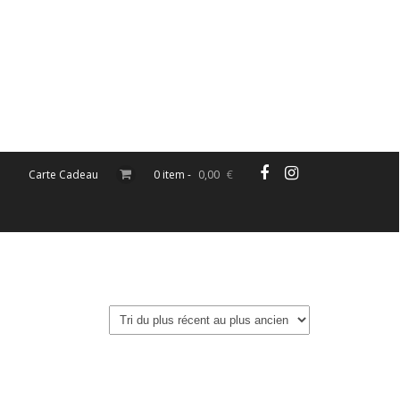
Carte Cadeau
0 item -
0,00
€