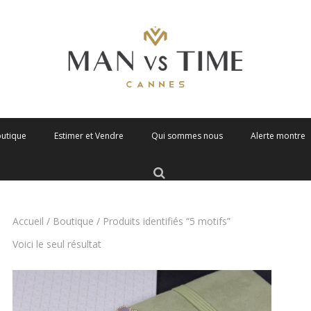
outique
Estimer et Vendre
Qui sommes nous
Alerte montre
Accueil
/
Boutique
/ Produits identifiés “5 motifs”
Voici le seul résultat