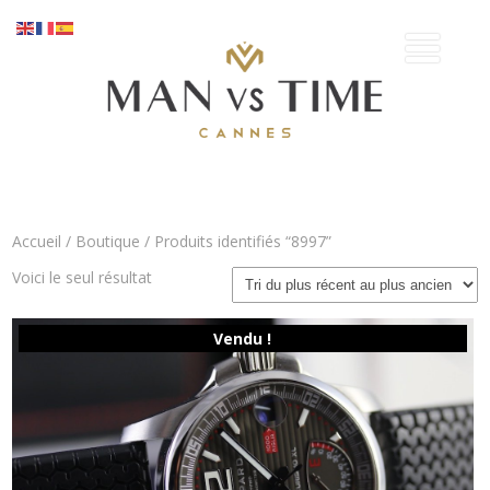
Accueil
/
Boutique
/ Produits identifiés “8997”
Voici le seul résultat
Vendu !