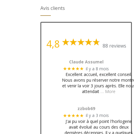
Avis clients
4,8
88 reviews
Claude Assumel
il y a 8 mois
★★★★★
Excellent accueil, excellent conseil.
Nous avons pu réserver notre montr
et venir la voir 3 jours après. Elle nou
attendait
… More
zzbob69
il y a 3 mois
★★★★★
J'ai pu voir à quel point l'horlogerie
avait évolué au cours des deux
dernières décennies. Il y a quelques