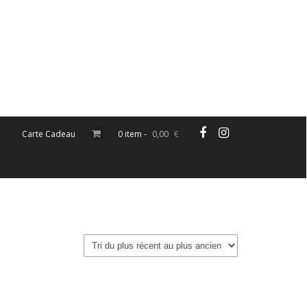
Carte Cadeau
0 item -
0,00
€