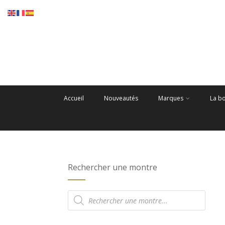
Accueil
Nouveautés
Marques
La b
Rechercher une montre
Recherche
de
produits