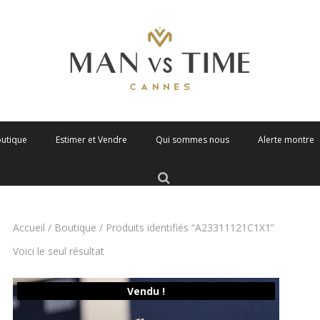
outique
Estimer et Vendre
Qui sommes nous
Alerte montre
Accueil
/
Boutique
/ Produits identifiés “A23311121C1X1”
Voici le seul résultat
Vendu !