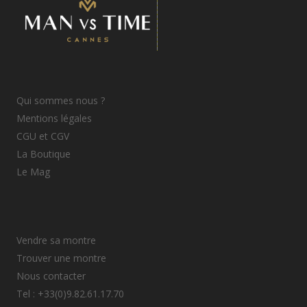
Qui sommes nous ?
Mentions légales
CGU et CGV
La Boutique
Le Mag
Vendre sa montre
Trouver une montre
Nous contacter
Tel : +33(0)9.82.61.17.70