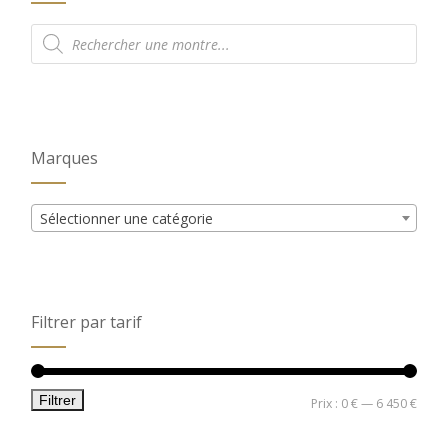
Recherche
de
produits
Marques
Sélectionner une catégorie
Filtrer par tarif
Filtrer
Prix
Prix
Prix :
0 €
—
6 450 €
min
max