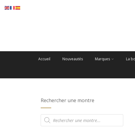
Accueil
Nouveautés
Marques
La b
Rechercher une montre
Recherche
de
produits