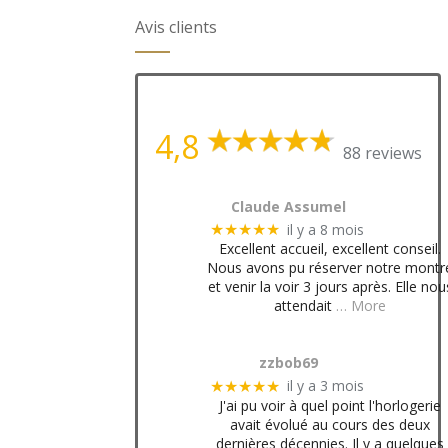
Avis clients
4,8
88 reviews
Claude Assumel
il y a 8 mois
★★★★★
Excellent accueil, excellent conseil.
Nous avons pu réserver notre montr
et venir la voir 3 jours après. Elle nou
attendait
… More
zzbob69
il y a 3 mois
★★★★★
J'ai pu voir à quel point l'horlogerie
avait évolué au cours des deux
dernières décennies. Il y a quelques