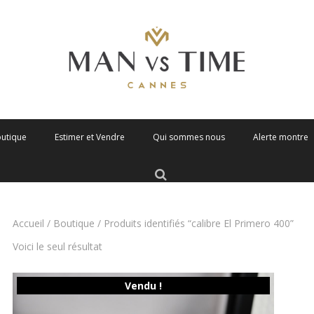
outique
Estimer et Vendre
Qui sommes nous
Alerte montre
Accueil
/
Boutique
/ Produits identifiés “calibre El Primero 400”
Voici le seul résultat
Vendu !