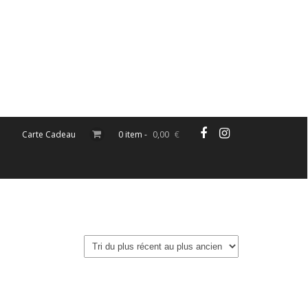
Carte Cadeau
0 item -
0,00
€