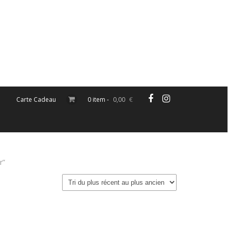
Carte Cadeau
0 item -
0,00
€
r”