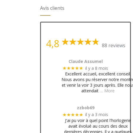
Avis clients
4,8
88 reviews
Claude Assumel
il y a 8 mois
★★★★★
Excellent accueil, excellent conseil.
Nous avons pu réserver notre montr
et venir la voir 3 jours après. Elle nou
attendait
… More
zzbob69
il y a 3 mois
★★★★★
J'ai pu voir à quel point l'horlogerie
avait évolué au cours des deux
dernières décennies. Il y a quelques