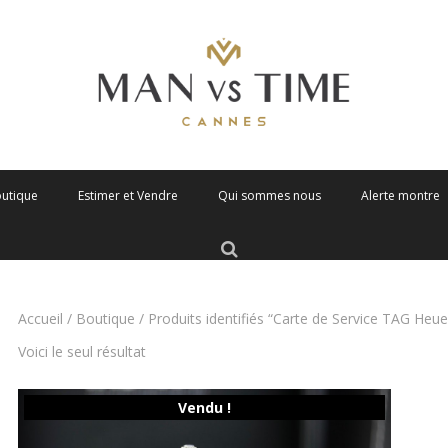
outique
Estimer et Vendre
Qui sommes nous
Alerte montre
Accueil
/
Boutique
/ Produits identifiés “Carte de Service TAG Heue
Voici le seul résultat
Vendu !