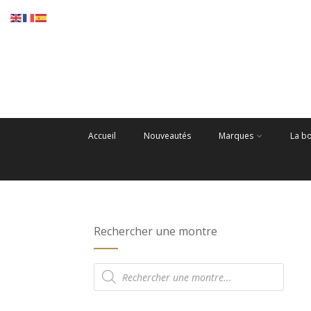
Accueil
Nouveautés
Marques
La b
Rechercher une montre
Recherche
de
produits