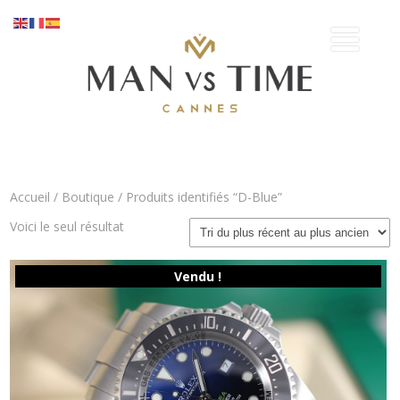
Accueil
/
Boutique
/ Produits identifiés “D-Blue”
Voici le seul résultat
Vendu !