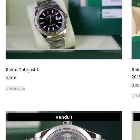
ancien
Rolex Datejust II
Role
2015
0,00
€
0,00
Lire la suite
Lire 
Vendu !