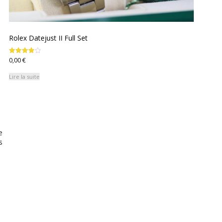
Rolex Datejust II Full Set
0,00
€
Note
4.00
sur 5
Lire la suite
e
s