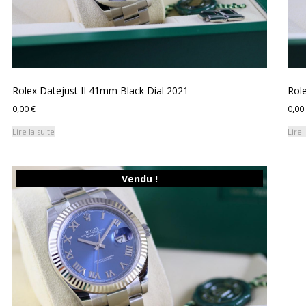
Rolex Datejust II 41mm Black Dial 2021
Role
0,00
€
0,00
Lire la suite
Lire 
Vendu !