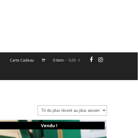
Carte Cadeau
0 item -
0,00
€
Vendu !