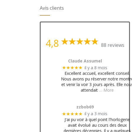
Avis clients
4,8
88 reviews
Claude Assumel
il y a 8 mois
★★★★★
Excellent accueil, excellent conseil.
Nous avons pu réserver notre montr
et venir la voir 3 jours après. Elle nou
attendait
… More
zzbob69
il y a 3 mois
★★★★★
J'ai pu voir à quel point l'horlogerie
avait évolué au cours des deux
dernières décennies. Il y a quelques