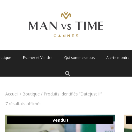
outique
Estimer et Vendre
Qui sommes nous
Alerte montre
Accueil
/
Boutique
/ Produits identifiés “Datejust II”
Trié
7 résultats affichés
du
plus
récent
Vendu !
au
plus