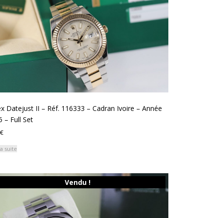
x Datejust II – Réf. 116333 – Cadran Ivoire – Année
 – Full Set
€
la suite
Vendu !