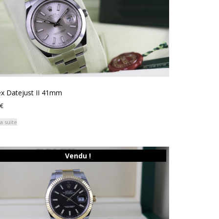
ex Datejust II 41mm
€
la suite
Vendu !