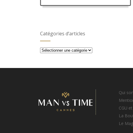
Catégories d’articles
Catégories
d’articles
Qui so
Mention
CGU et
La Bou
Le Ma