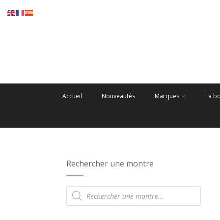
Accueil
Nouveautés
Marques
La b
Rechercher une montre
Recherche
de
produits