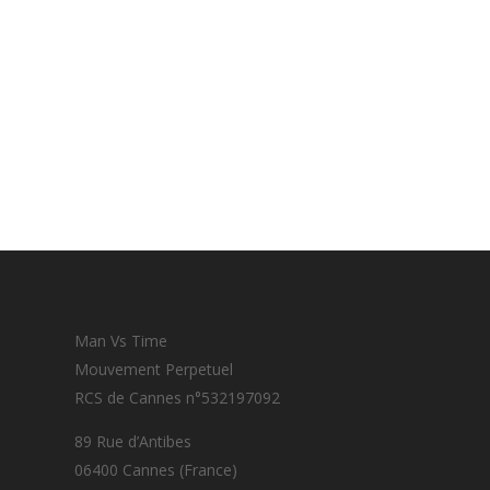
Man Vs Time
Mouvement Perpetuel
RCS de Cannes n°532197092
89 Rue d’Antibes
06400 Cannes (France)