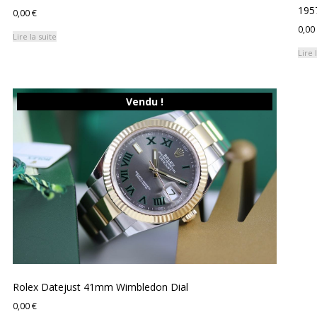
195
0,00
€
0,00
Lire la suite
Lire 
Vendu !
Rolex Datejust 41mm Wimbledon Dial
0,00
€