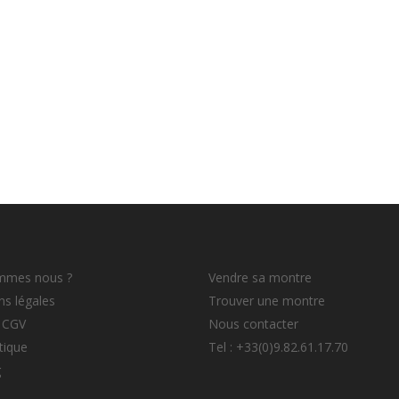
mmes nous ?
Vendre sa montre
s légales
Trouver une montre
 CGV
Nous contacter
tique
Tel : +33(0)9.82.61.17.70
g