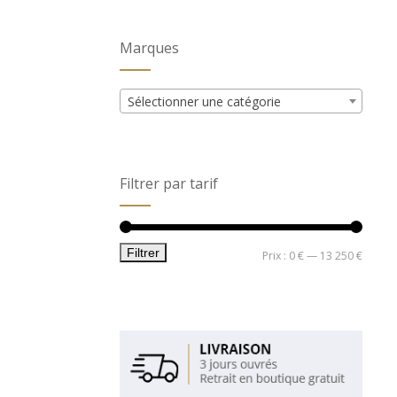
Marques
Sélectionner une catégorie
Filtrer par tarif
Filtrer
Prix
Prix
Prix :
0 €
—
13 250 €
min
max