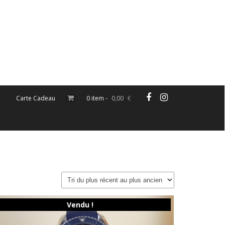
Carte Cadeau
0 item -
0,00
€
Vendu !