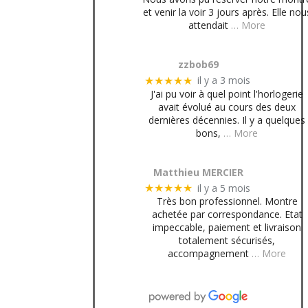
et venir la voir 3 jours après. Elle nou
attendait
… More
zzbob69
il y a 3 mois
★★★★★
J'ai pu voir à quel point l'horlogerie
avait évolué au cours des deux
dernières décennies. Il y a quelques
bons,
… More
Matthieu MERCIER
il y a 5 mois
★★★★★
Très bon professionnel. Montre
achetée par correspondance. Etat
impeccable, paiement et livraison
totalement sécurisés,
accompagnement
… More