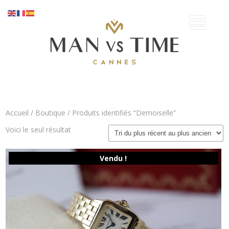
Accueil
/
Boutique
/ Produits identifiés “Demoiselle”
Voici le seul résultat
Vendu !