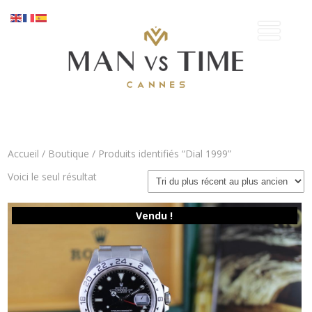
Accueil
/
Boutique
/ Produits identifiés “Dial 1999”
Voici le seul résultat
Vendu !