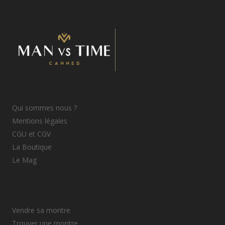
Qui sommes nous ?
Mentions légales
CGU et CGV
La Boutique
Le Mag
Vendre sa montre
Trouver une montre