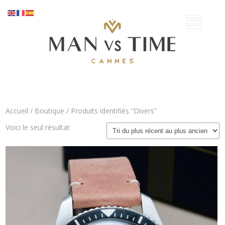
Accueil
/
Boutique
/ Produits identifiés “Divers”
Voici le seul résultat