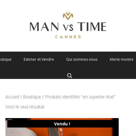
outique
Estimer et Vendre
Qui sommes nous
Alerte montre
Accueil
/
Boutique
/ Produits identifiés “en superbe état”
Voici le seul résultat
Vendu !