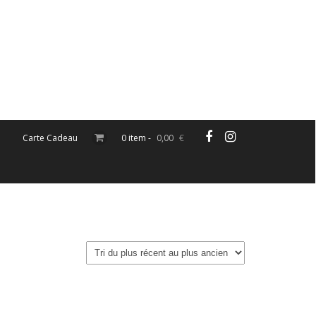
Carte Cadeau
0 item -
0,00
€