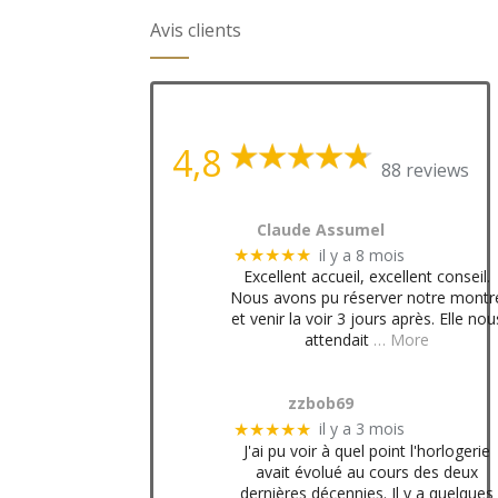
Avis clients
4,8
88 reviews
Claude Assumel
il y a 8 mois
★★★★★
Excellent accueil, excellent conseil.
Nous avons pu réserver notre montr
et venir la voir 3 jours après. Elle nou
attendait
… More
zzbob69
il y a 3 mois
★★★★★
J'ai pu voir à quel point l'horlogerie
avait évolué au cours des deux
dernières décennies. Il y a quelques