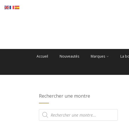
Accueil
Nouveautés
Marques
La b
Rechercher une montre
Recherche
de
produits