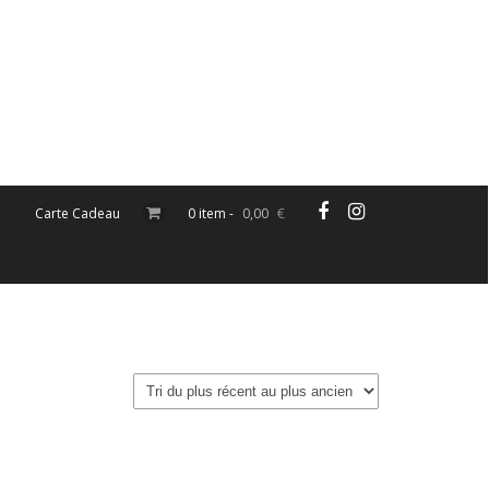
Carte Cadeau
0 item -
0,00
€