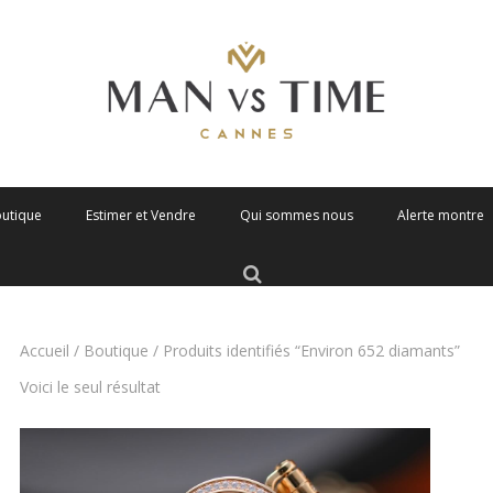
outique
Estimer et Vendre
Qui sommes nous
Alerte montre
Accueil
/
Boutique
/ Produits identifiés “Environ 652 diamants”
Voici le seul résultat