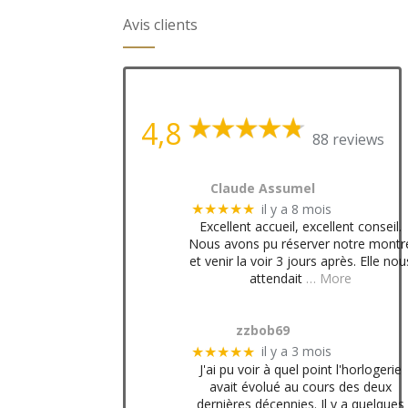
Avis clients
4,8
88 reviews
Claude Assumel
il y a 8 mois
★★★★★
Excellent accueil, excellent conseil.
Nous avons pu réserver notre montr
et venir la voir 3 jours après. Elle nou
attendait
… More
zzbob69
il y a 3 mois
★★★★★
J'ai pu voir à quel point l'horlogerie
avait évolué au cours des deux
dernières décennies. Il y a quelques