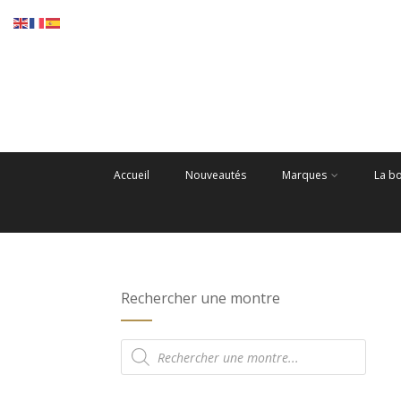
Accueil
Nouveautés
Marques
La b
Rechercher une montre
Recherche
de
produits