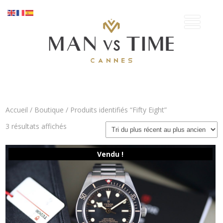
Accueil
/
Boutique
/ Produits identifiés “Fifty Eight”
Trié
3 résultats affichés
du
plus
récent
Vendu !
au
plus
ancien