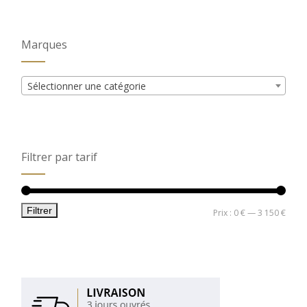
Marques
Sélectionner une catégorie
Filtrer par tarif
Filtrer
Prix
Prix
Prix :
0 €
—
3 150 €
min
max