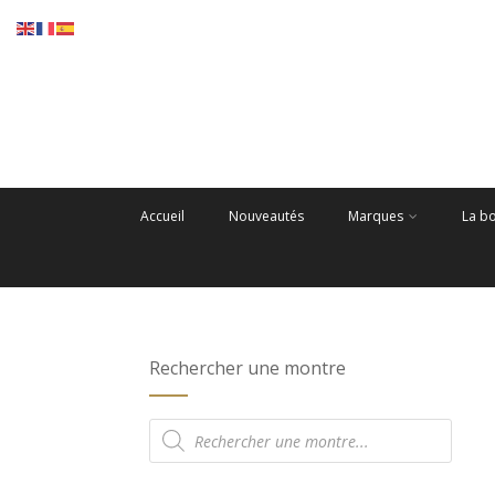
Accueil
Nouveautés
Marques
La b
Rechercher une montre
Recherche
de
produits