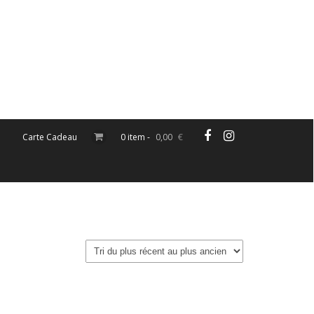
Carte Cadeau
0 item -
0,00
€