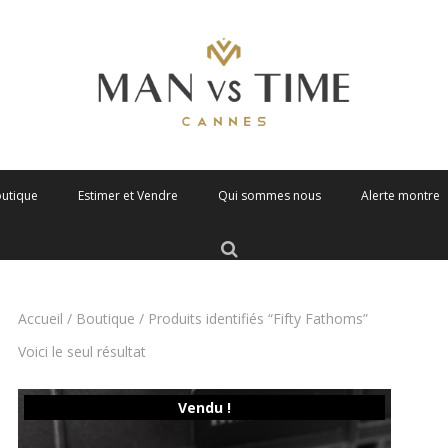
outique
Estimer et Vendre
Qui sommes nous
Alerte montre
Accueil
/
Boutique
/ Produits identifiés “Fifty Fathoms”
Voici le seul résultat
Vendu !