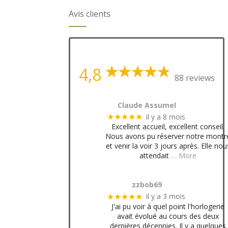
Avis clients
4,8
88 reviews
Claude Assumel
il y a 8 mois
★★★★★
Excellent accueil, excellent conseil.
Nous avons pu réserver notre montr
et venir la voir 3 jours après. Elle nou
attendait
… More
zzbob69
il y a 3 mois
★★★★★
J'ai pu voir à quel point l'horlogerie
avait évolué au cours des deux
dernières décennies. Il y a quelques