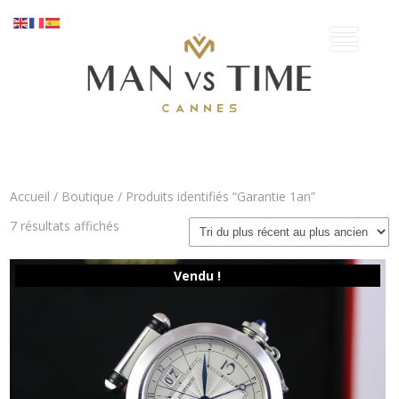
Accueil
/
Boutique
/ Produits identifiés “Garantie 1an”
Trié
7 résultats affichés
du
plus
récent
Vendu !
au
plus
ancien