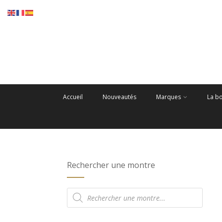
Accueil
Nouveautés
Marques
La b
Rechercher une montre
Recherche
de
produits