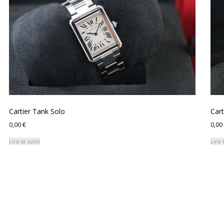
ancien
Cartier Tank Solo
Car
0,00
€
0,00
Lire la suite
Lire 