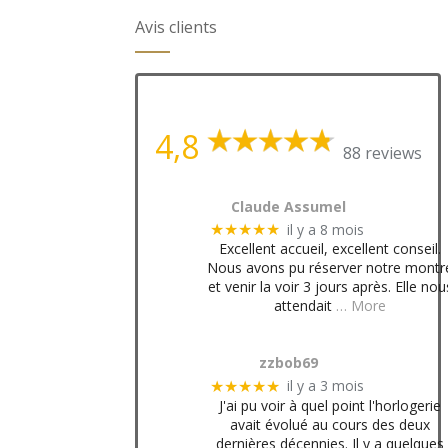
Avis clients
4,8
88 reviews
Claude Assumel
il y a 8 mois
★★★★★
Excellent accueil, excellent conseil.
Nous avons pu réserver notre montr
et venir la voir 3 jours après. Elle nou
attendait
… More
zzbob69
il y a 3 mois
★★★★★
J'ai pu voir à quel point l'horlogerie
avait évolué au cours des deux
dernières décennies. Il y a quelques