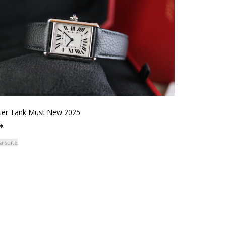
tier Tank Must New 2025
€
la suite