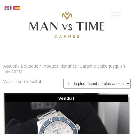
Accueil
/
Boutique
/ Produits identifiés “Garantie Seiko jusqu'en
Juin 2023”
Voici le seul résultat
Vendu !