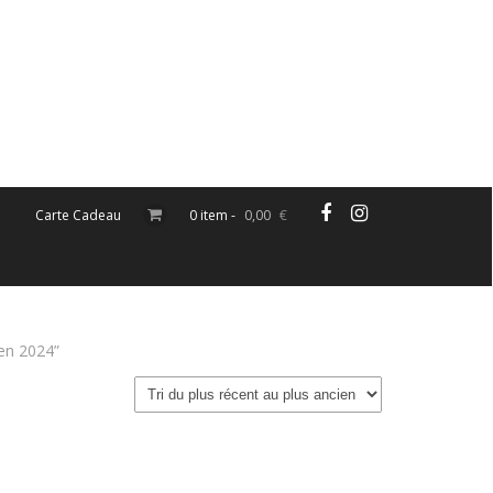
Carte Cadeau
0 item -
0,00
€
'en 2024”