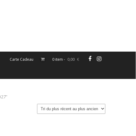
Carte Cadeau
0 item -
0,00
€
027”