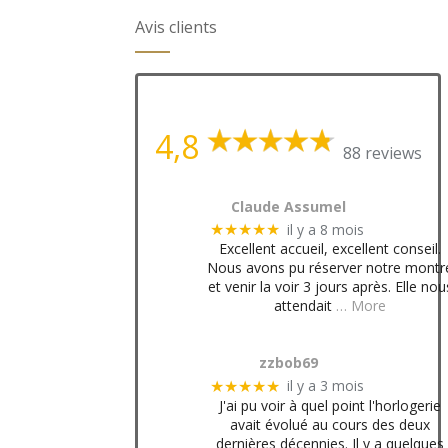
Avis clients
4,8
88 reviews
Claude Assumel
il y a 8 mois
★★★★★
Excellent accueil, excellent conseil.
Nous avons pu réserver notre montr
et venir la voir 3 jours après. Elle nou
attendait
… More
zzbob69
il y a 3 mois
★★★★★
J'ai pu voir à quel point l'horlogerie
avait évolué au cours des deux
dernières décennies. Il y a quelques