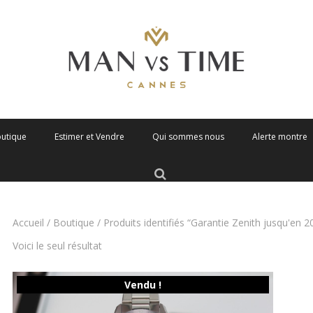
outique
Estimer et Vendre
Qui sommes nous
Alerte montre
Accueil
/
Boutique
/ Produits identifiés “Garantie Zenith jusqu'en 2
Voici le seul résultat
Vendu !