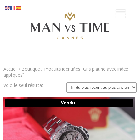
Accueil
/
Boutique
/ Produits identifiés “Gris platine avec index
appliqués”
Voici le seul résultat
Vendu !