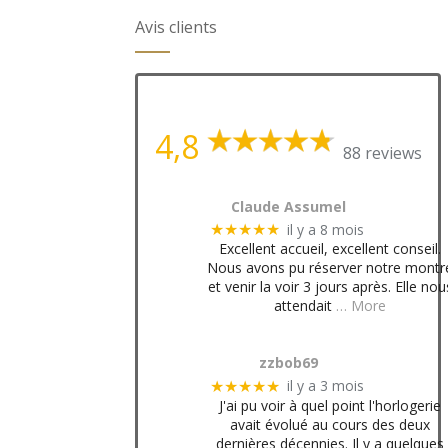
Avis clients
4,8
88 reviews
Claude Assumel
il y a 8 mois
★★★★★
Excellent accueil, excellent conseil.
Nous avons pu réserver notre montr
et venir la voir 3 jours après. Elle nou
attendait
… More
zzbob69
il y a 3 mois
★★★★★
J'ai pu voir à quel point l'horlogerie
avait évolué au cours des deux
dernières décennies. Il y a quelques