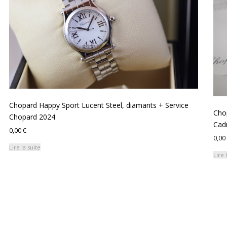
ancien
Chopard Happy Sport Lucent Steel, diamants + Service
Cho
Chopard 2024
Cad
0,00
€
0,00
Lire la suite
Lire 