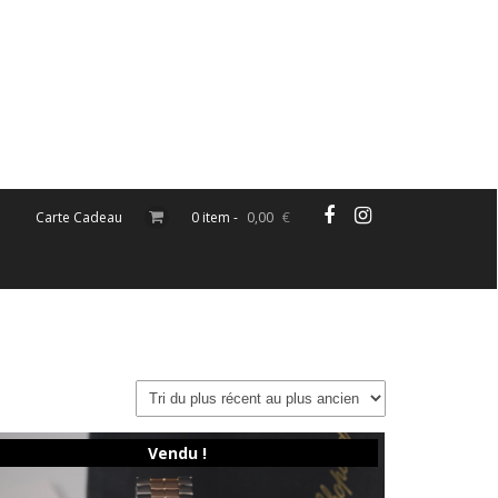
Carte Cadeau
0 item -
0,00
€
Vendu !