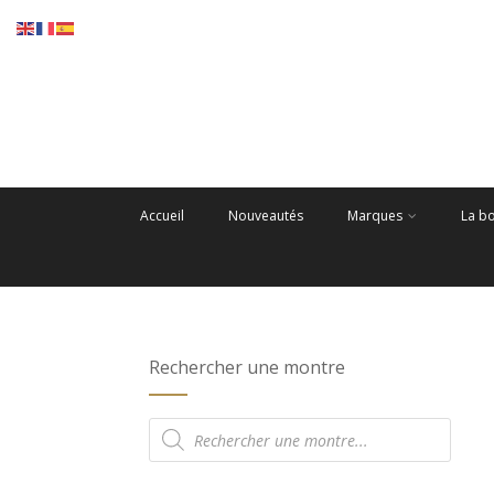
Accueil
Nouveautés
Marques
La b
Rechercher une montre
Recherche
de
produits