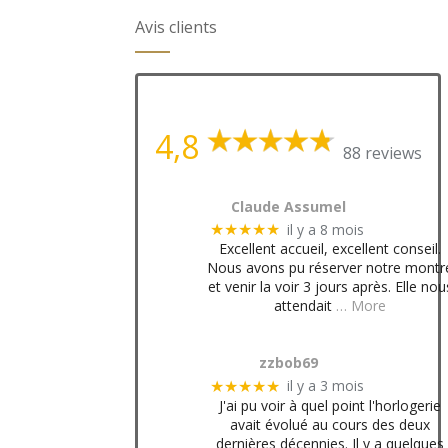
Avis clients
4,8
88 reviews
Claude Assumel
il y a 8 mois
★★★★★
Excellent accueil, excellent conseil.
Nous avons pu réserver notre montr
et venir la voir 3 jours après. Elle nou
attendait
… More
zzbob69
il y a 3 mois
★★★★★
J'ai pu voir à quel point l'horlogerie
avait évolué au cours des deux
dernières décennies. Il y a quelques