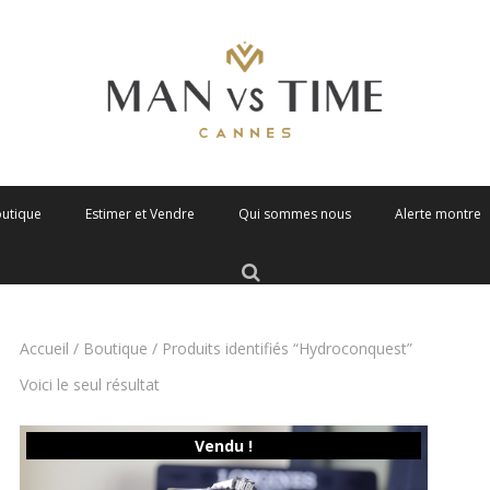
outique
Estimer et Vendre
Qui sommes nous
Alerte montre
Accueil
/
Boutique
/ Produits identifiés “Hydroconquest”
Voici le seul résultat
Vendu !