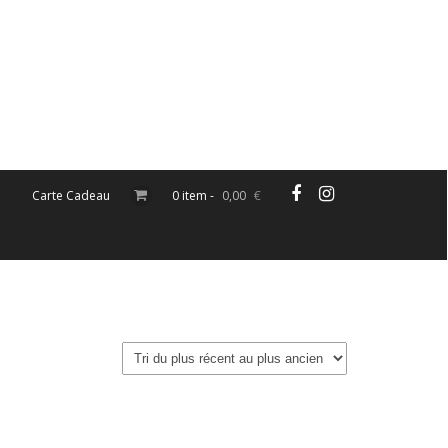
Carte Cadeau
0 item -
0,00
€