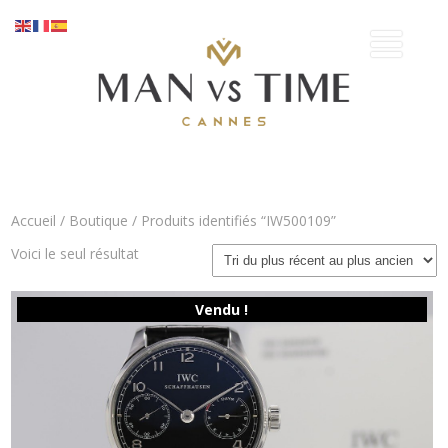
Accueil
/
Boutique
/ Produits identifiés “IW500109”
Voici le seul résultat
Vendu !