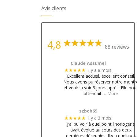
Avis clients
4,8
88 reviews
Claude Assumel
il y a 8 mois
★★★★★
Excellent accueil, excellent conseil.
Nous avons pu réserver notre montr
et venir la voir 3 jours après. Elle nou
attendait
… More
zzbob69
il y a 3 mois
★★★★★
J'ai pu voir à quel point l'horlogerie
avait évolué au cours des deux
dernières décennies. Il y a quelques