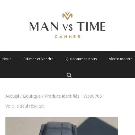
outique
Estimer et Vendre
Qui sommes nous
Alerte montre
Accueil
/
Boutique
/ Produits identifiés “IW500705”
Voici le seul résultat