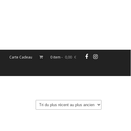
Carte Cadeau
0 item -
0,00
€