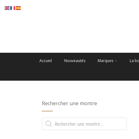
Accueil
Nouveautés
Marques
La b
Rechercher une montre
Recherche
de
produits