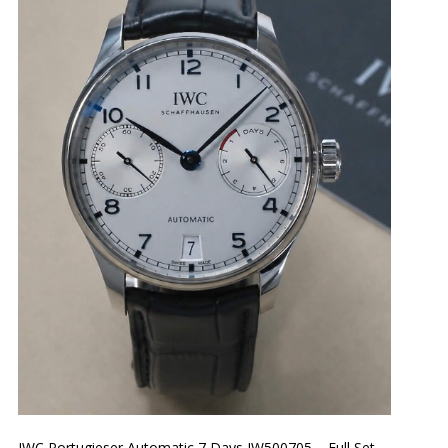
IWC Portugieser Automatic 7 Days IW500705 – Full Set –