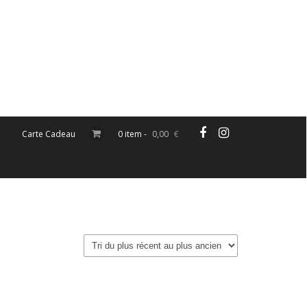
Carte Cadeau
0 item -
0,00
€