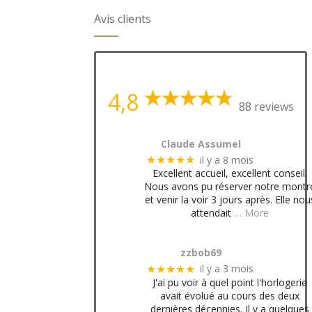
Avis clients
4,8
88 reviews
Claude Assumel
il y a 8 mois
★★★★★
Excellent accueil, excellent conseil.
Nous avons pu réserver notre montr
et venir la voir 3 jours après. Elle nou
attendait
… More
zzbob69
il y a 3 mois
★★★★★
J'ai pu voir à quel point l'horlogerie
avait évolué au cours des deux
dernières décennies. Il y a quelques