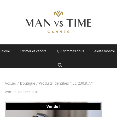
outique
Estimer et Vendre
Qui sommes nous
Alerte montre
Accueil
/
Boutique
/ Produits identifiés “JLC 230.8.77”
Voici le seul résultat
Vendu !