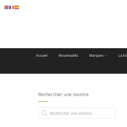
Accueil
Nouveautés
Marques
La b
Rechercher une montre
Recherche
de
produits