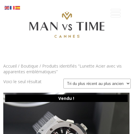
Accueil
/
Boutique
/ Produits identifiés “Lunette Acier avec vis
apparentes emblématiques”
Voici le seul résultat
Vendu !