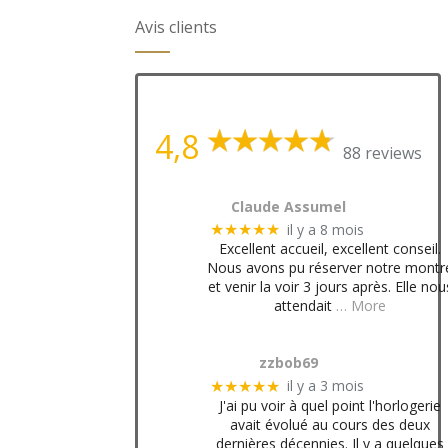
Avis clients
4,8
88 reviews
Claude Assumel
il y a 8 mois
★★★★★
Excellent accueil, excellent conseil.
Nous avons pu réserver notre montr
et venir la voir 3 jours après. Elle nou
attendait
… More
zzbob69
il y a 3 mois
★★★★★
J'ai pu voir à quel point l'horlogerie
avait évolué au cours des deux
dernières décennies. Il y a quelques