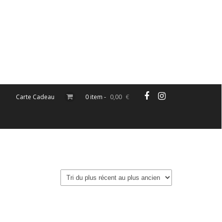
Carte Cadeau
0 item -
0,00
€