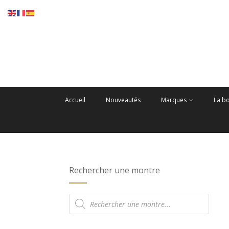
Accueil
Nouveautés
Marques
La b
Rechercher une montre
Recherche
de
produits