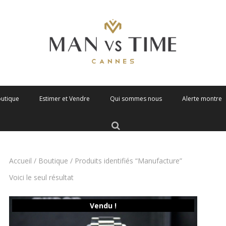
outique
Estimer et Vendre
Qui sommes nous
Alerte montre
Accueil
/
Boutique
/ Produits identifiés “Manufacture”
Voici le seul résultat
Vendu !