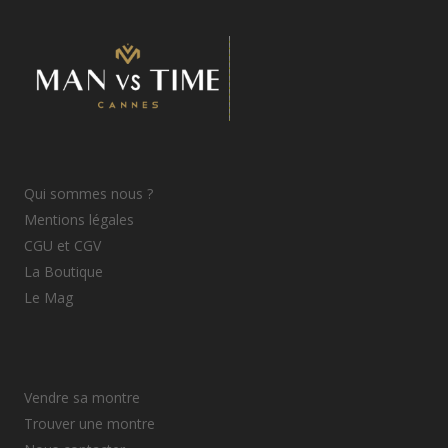
Qui sommes nous ?
Mentions légales
CGU et CGV
La Boutique
Le Mag
Vendre sa montre
Trouver une montre