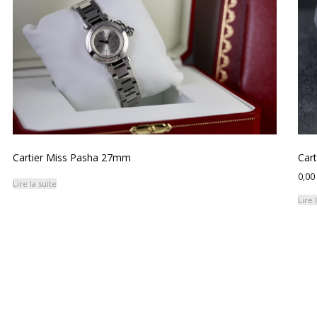
ancien
Cartier Miss Pasha 27mm
Car
0,00
Lire la suite
Lire 