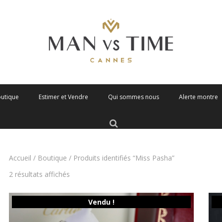
outique
Estimer et Vendre
Qui sommes nous
Alerte montre
Accueil
/
Boutique
/ Produits identifiés “Miss Pasha”
Trié
2 résultats affichés
du
plus
récent
Vendu !
au
plus