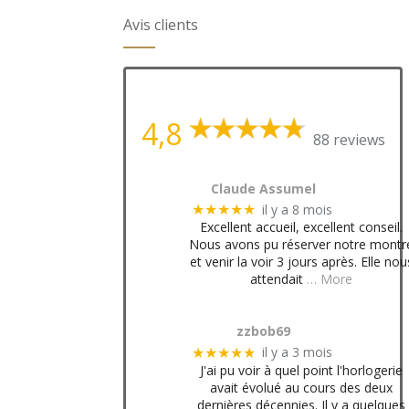
Avis clients
4,8
88 reviews
Claude Assumel
il y a 8 mois
★★★★★
Excellent accueil, excellent conseil.
Nous avons pu réserver notre montr
et venir la voir 3 jours après. Elle nou
attendait
… More
zzbob69
il y a 3 mois
★★★★★
J'ai pu voir à quel point l'horlogerie
avait évolué au cours des deux
dernières décennies. Il y a quelques