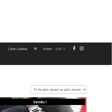
Carte Cadeau
0 item -
0,00
€
Vendu !