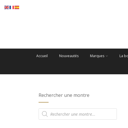
Accueil
Nouveautés
Marques
La b
Rechercher une montre
Recherche
de
produits