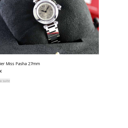
tier Miss Pasha 27mm
€
la suite