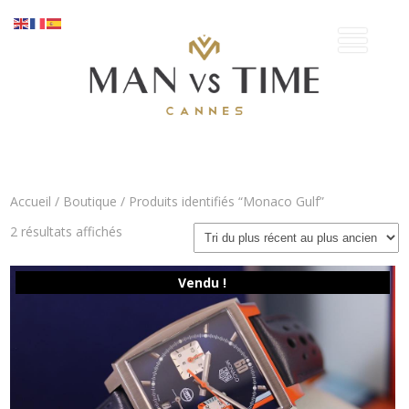
Accueil
/
Boutique
/ Produits identifiés “Monaco Gulf”
Trié
2 résultats affichés
du
plus
récent
Vendu !
au
plus
ancien