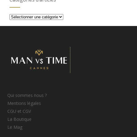
Catégories
d’articles
Qui sommes nous ?
Mentions légales
CGU et CGV
La Boutique
Le Mag