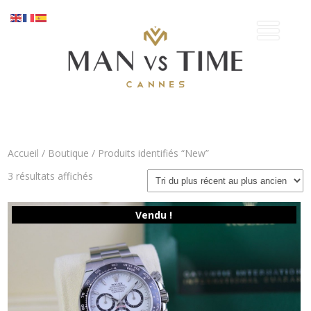
Accueil
/
Boutique
/ Produits identifiés “New”
Trié
3 résultats affichés
du
plus
récent
Vendu !
au
plus
ancien