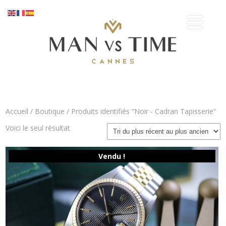
Accueil
/
Boutique
/ Produits identifiés “Noir - Cadran Tapisserie”
Voici le seul résultat
Vendu !