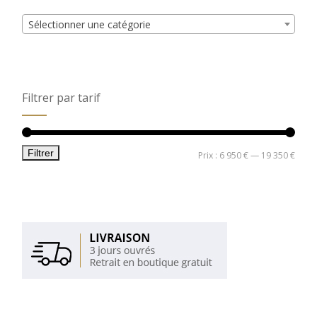
Sélectionner une catégorie
Filtrer par tarif
Filtrer
Prix
Prix
Prix :
6 950 €
—
19 350 €
min
max